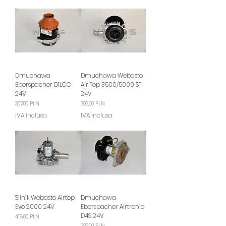
Dmuchawa
Dmuchawa Webasto
Eberspacher D1LCC
Air Top 3500/5000 ST
24V
24V
Prezzo
Prezzo
307,00 PLN
393,00 PLN
IVA inclusa
IVA inclusa
Silnik Webasto Airtop
Dmuchawa
Evo 2000 24V
Eberspacher Airtronic
D4S 24V
Prezzo
418,00 PLN
Prezzo
332,00 PLN