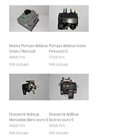
Moduł Pompa Adblue
Pompa Adblue Volvo
Volvo / Renault
FH4 euro 5
Prezzo
Prezzo
1968,00 PLN
1722,00 PLN
IVA inclusa
IVA inclusa
Dozownik Adblue
Dozownik AdBlue
Mercedes Benz euro 6
Scania euro 6
Prezzo
Prezzo
1350,00 PLN
1350,00 PLN
IVA inclusa
IVA inclusa